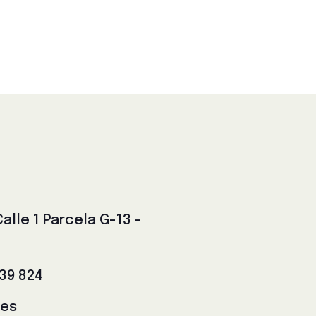
lle 1 Parcela G-13 -
139 824
.es