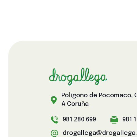
Polígono de Pocomaco, Ca

A Coruña
981 280 699
981 
drogallega@drogallega