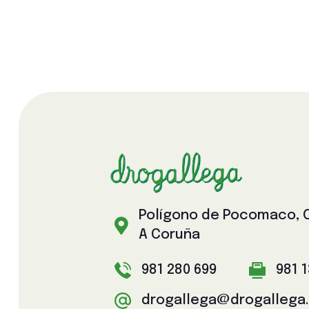
Polígono de Pocomaco, Ca

A Coruña
981 280 699
981 
drogallega@drogallega