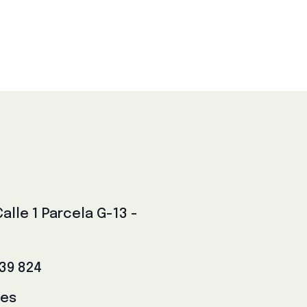
lle 1 Parcela G-13 -
139 824
.es